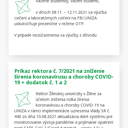
Vážené študentky, vážení študenti,
v dňoch 08.11. – 12.11.2021 sa výučba
cvičení a laboratórnych cvičení na FBI UNIZA
uskutočňuje prezenčne v režime OTP.
V prípade nezúčastnenia sa výučby z dôvodu
pozitivity na Covid-19 je potrebné postupovať podľa
príkazu rektora č.7/2021:
„Ak má študent pozitívny výsledok RT- PCR test/ATG
test na ochorenie COVID–19, bezodkladne o tom
informuje UNIZA prostredníctvom referenta
krízového riadenia tel. 0907 831 075, resp.
Príkaz rektora č. 7/2021 na zníženie
koronavirus@uniza.sk
a nesmie vstúpiť do priestorov
šírenia koronavírusu a choroby COVID-
UNIZA.
19 + dodatok č. 1 a 2
Ďalší postup konzultuje so svojim lekárom alebo
prostredníctvom liniek RÚVZ uvedených na
Rektor Žilinskej univerzity v Žiline za
www.uvzsr.sk
.“
účelom zníženia rizika šírenia
koronavírusu a choroby COVID-19 na
UNIZA v rámci implementácie uznesenia Vlády SR č.
440 zo dňa 10.08.2021 aktualizácia Alert systému pre
monitorovanie vývoja pandémie a prijímanie opatrení
proti SARS-CoV-2 (Covid Automat – verzia 4.1) a