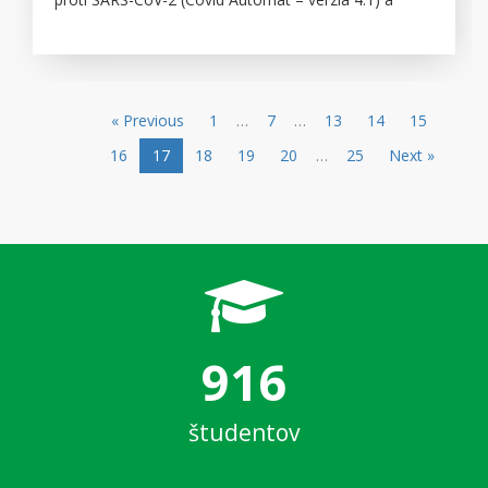
Usmernenia hlavného hygienika SR zo dňa
27.08.2021 vydáva príkaz rektora.
Príkaz č. 7/2021
Dodatok č. 1 z príkazu rektora č. 7/2021 zo dňa
« Previous
1
…
7
…
13
14
15
21.10.2021
Dodatok č. 2 z príkazu rektora č. 7/2021 zo dňa
16
17
18
19
20
…
25
Next »
27.10.2021
916
študentov