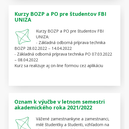
Kurzy BOZP a PO pre študentov FBI
UNIZA
Kurzy BOZP a PO pre študentov FBI
UNIZA:
- Základná odborná príprava technika
BOZP 28.02.2022 – 14.04.2022
- Základná odborná príprava technika PO 07.03.2022
– 08.04.2022
Kurz sa realizuje aj on-line formou cez aplikáciu
Zoom
Viac informácií o pripravovaných kurzoch na
facebook stránke FBI UNIZA v príspevku:
https://www.facebook.com/fbi.uniza/posts/35380058008158
Oznam k výučbe v letnom semestri
akademického roka 2021/2022
Vážené zamestnankyne a zamestnanci,
milé študentky a študenti, vzhľadom na