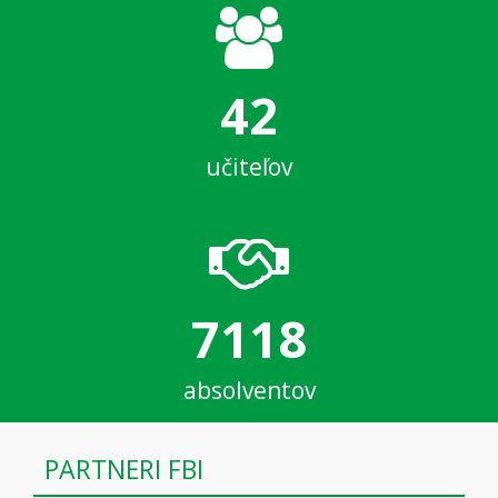
42
učiteľov
7118
absolventov
PARTNERI FBI