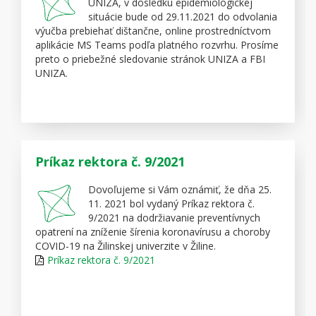
UNIZA, v dôsledku epidemiologickej
Habilitačná práca, habilitačný spis a oponentské
situácie bude od 29.11.2021 do odvolania
posudky sú k dispozícii na sekretariáte dekana Fakulty
výučba prebiehať dištančne, online prostredníctvom
bezpečnostného inžinierstva UNIZA.
aplikácie MS Teams podľa platného rozvrhu. Prosíme
Obhajoba habilitačnej práce a habilitačná prednáška
preto o priebežné sledovanie stránok UNIZA a FBI
sa uskutoční online prostredníctvom platformy MS
UNIZA.
Teams. Informácie budú zverejnené na webovom
sídle fakulty
www.fbi.uniza.sk.
Príkaz rektora č. 9/2021
Oznámenie
Odkaz na habilitačnú prednášku
Príkaz rektora č. 9/2021
Dovoľujeme si Vám oznámiť, že dňa 25.
11. 2021 bol vydaný Príkaz rektora č.
9/2021 na dodržiavanie preventívnych
opatrení na zníženie šírenia koronavírusu a choroby
COVID-19 na Žilinskej univerzite v Žiline.
Príkaz rektora č. 9/2021