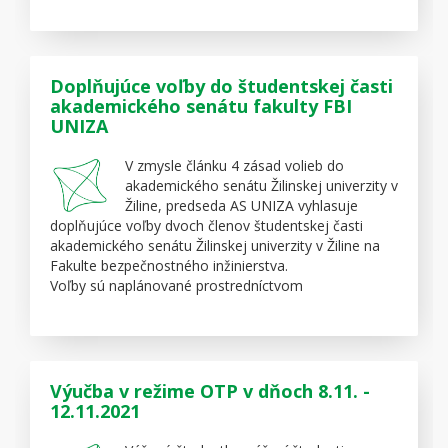
Doplňujúce voľby do študentskej časti
akademického senátu fakulty FBI
UNIZA
V zmysle článku 4 zásad volieb do
akademického senátu Žilinskej univerzity v
Žiline, predseda AS UNIZA vyhlasuje
doplňujúce voľby dvoch členov študentskej časti
akademického senátu Žilinskej univerzity v Žiline na
Fakulte bezpečnostného inžinierstva.
Voľby sú naplánované prostredníctvom
aplikácieOnVote na 16.11.2021 od 8.00 hod. do 14:30
hod
Voľby AS UNIZA FBI
Výučba v režime OTP v dňoch 8.11. -
Prezentácia kandidátov
12.11.2021