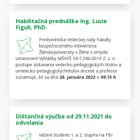
Predstavenie Miestneho spolku SČK pri FBI UNIZA
Virtuálna prehliadka FBI UNIZA
TEŠIME SA NA VÁS :-)
Habilitačná prednáška Ing. Lucie
Link na prepojenie:
cez MS Teams (klikni)
Figuli, PhD.
Predsedníčka Vedeckej rady Fakulty
bezpečnostného inžinierstva
Žilinskejuniverzity v Žiline v zmysle
ustanovení Vyhlášky MŠVVŠ SR č.246/2019 Z. z. o
postupe získavania vedecko-pedagogických titulov a
umelecko-pedagogickýchtitulov docent a profesor
oznamuje, že sa dňa
26. januára 2022
o
09.15 h
uskutoční verejná habilitačná prednáška a obhajoba
habilitačnej práce pedagogickej pracovníčky FBI
UNIZA
Ing. Lucie Figuli, PhD.
v odbore
habilitačného konania a inauguračného konania
ochrana osôb a majetkupriradeného k odboru
bezpečnostné vedy.
Dištančná výučba od 29.11.2021 do
Názov habilitačnej prednášky:
Stanovenie úrovne
odvolania
ochrany objektov pred účinkami výbuchu
Názov habilitačnej práce:
Ochrana kľúčových
Vážení študenti 1. a 2. stupňa na FBI
objektov pred účinkami výbuchu