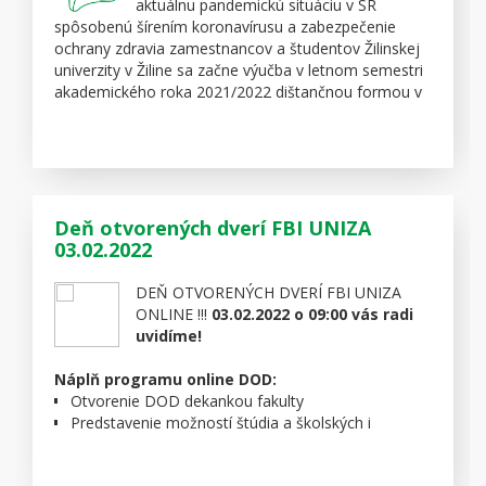
aktuálnu pandemickú situáciu v SR
spôsobenú šírením koronavírusu a zabezpečenie
ochrany zdravia zamestnancov a študentov Žilinskej
univerzity v Žiline sa začne výučba v letnom semestri
akademického roka 2021/2022 dištančnou formou v
zmysle príkazu rektora
č.1/2022
.
V prípade, ak dôjde k zlepšeniu pandemickej situácie,
bude počas semestra dištančná výučba nahradená
prezenčnou formou podľa platného rozvrhu. O
prechode z dištančnej na prezenčnú formu výučby
Deň otvorených dverí FBI UNIZA
budete včas informovaní.
03.02.2022
Všetkým prajeme pevné zdravie a veľa úspechov v
práci i štúdiu.
DEŇ OTVORENÝCH DVERÍ FBI UNIZA
ONLINE !!!
03.02.2022 o 09:00 vás radi
Vedenie UNIZA
uvidíme!
Náplň programu online DOD:
Otvorenie DOD dekankou fakulty
Predstavenie možností štúdia a školských i
mimoškolských aktivít
Predstavenie študijných programov ich garantmi