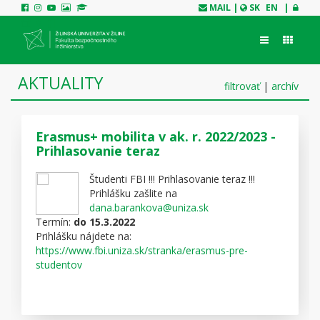
MAIL
|
SK
EN
|
AKTUALITY
filtrovať
|
archív
Erasmus+ mobilita v ak. r. 2022/2023 -
Prihlasovanie teraz
Študenti FBI
!!! Prihlasovanie teraz !!!
Prihlášku zašlite na
dana.barankova@uniza.sk
Termín:
do 15.3.2022
Prihlášku nájdete na:
https://www.fbi.uniza.sk/stranka/erasmus-pre-
studentov
Viac informácií:
https://www.uniza.sk/index.php/studenti/vseobecne-
informacie/erasmus