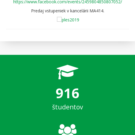
https://www.facebook.com/events/2459804850807052/
Predaj vstupeniek v kancelárii MA414.
916
študentov