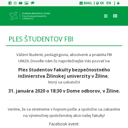
MAIL
|
SK
EN
|
PLES ŠTUDENTOV FBI
Vážení študenti, pedagógovia, absolventi a priatelia FBI
UNIZA.
Dovoľte nám čo najsrdečnejšie Vás pozvať na
Ples študentov Fakulty bezpečnostného
inžinierstva Žilinskej univerzity v Žiline
,
ktorý sa uskutoční
31. januára 2020 o 18:30 v Dome odborov, v Žiline.
Veríme, že sa stretneme v hojnom počte a spoločne sa zabavíme
na výnimočnej spoločenskej akcii našej fakulty!
Facebook event: