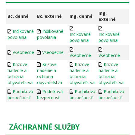
Ing.
Bc. denné
Bc. externé
Ing. denné
externé
Indikované
Indikované
Indikované
Indikované
povolania
povolania
povolania
povolania
Všeobecné
Všeobecné
Všeobecné
Všeobecné
Krízové
Krízové
Krízové
Krízové
riadenie a
riadenie a
riadenie a
riadenie a
ochrana
ochrana
ochrana
ochrana
obyvateľstva
obyvateľstva
obyvateľstva
obyvateľstva
Podniková
Podniková
Podniková
Podniková
bezpečnosť
bezpečnosť
bezpečnosť
bezpečnosť
ZÁCHRANNÉ SLUŽBY