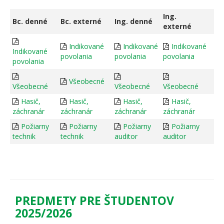
Ing.
Bc. denné
Bc. externé
Ing. denné
externé
Indikované
Indikované
Indikované
Indikované
povolania
povolania
povolania
povolania
Všeobecné
Všeobecné
Všeobecné
Všeobecné
Hasič,
Hasič,
Hasič,
Hasič,
záchranár
záchranár
záchranár
záchranár
Požiarny
Požiarny
Požiarny
Požiarny
technik
technik
auditor
auditor
PREDMETY PRE ŠTUDENTOV
2025/2026