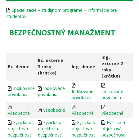
Špecializácie v študijnom programe – Informácie pre
študentov
BEZPEČNOSTNÝ MANAŽMENT
Ing.
Bc. externé
externé 2
Bc. denné
3 roky
Ing. denné
roky
(krátke)
(krátke)
Indikované
Indikované
Indikované
Indikované
povolania
povolania
povolania
povolania
Všeobecné
Všeobecné
Všeobecné
Všeobecné
Fyzická a
Fyzická a
Fyzická a
Fyzická a
objektová
objektová
objektová
objektová
bezpečnosť
bezpečnosť
bezpečnosť
bezpečnosť