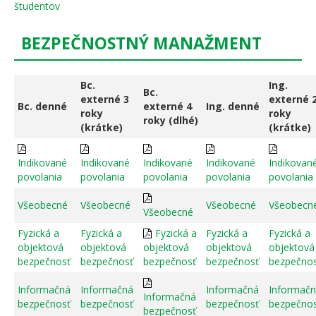
študentov
BEZPEČNOSTNÝ MANAŽMENT
Bc.
Ing.
Bc.
externé 3
externé 
Bc. denné
externé 4
Ing. denné
roky
roky
roky (dlhé)
(krátke)
(krátke)
Indikované
Indikované
Indikované
Indikované
Indikovan
povolania
povolania
povolania
povolania
povolania
Všeobecné
Všeobecné
Všeobecné
Všeobecn
Všeobecné
Fyzická a
Fyzická a
Fyzická a
Fyzická a
Fyzická a
objektová
objektová
objektová
objektová
objektová
bezpečnosť
bezpečnosť
bezpečnosť
bezpečnosť
bezpečno
Informačná
Informačná
Informačná
Informač
Informačná
bezpečnosť
bezpečnosť
bezpečnosť
bezpečno
bezpečnosť