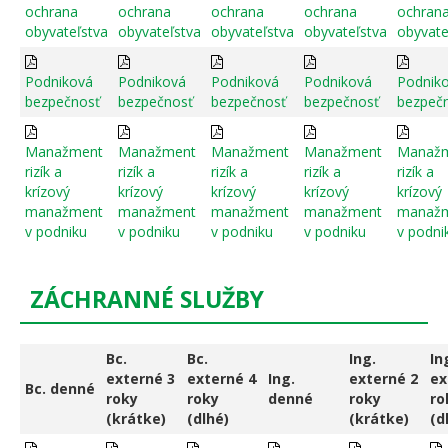
ochrana
ochrana
ochrana
ochrana
ochran
obyvateľstva
obyvateľstva
obyvateľstva
obyvateľstva
obyvate
Podniková
Podniková
Podniková
Podniková
Podnik
bezpečnosť
bezpečnosť
bezpečnosť
bezpečnosť
bezpeč
Manažment
Manažment
Manažment
Manažment
Manaž
rizík a
rizík a
rizík a
rizík a
rizík a
krízový
krízový
krízový
krízový
krízový
manažment
manažment
manažment
manažment
manaž
v podniku
v podniku
v podniku
v podniku
v podni
ZÁCHRANNÉ SLUŽBY
Bc.
Bc.
Ing.
In
externé 3
externé 4
Ing.
externé 2
ex
Bc. denné
roky
roky
denné
roky
ro
(krátke)
(dlhé)
(krátke)
(d