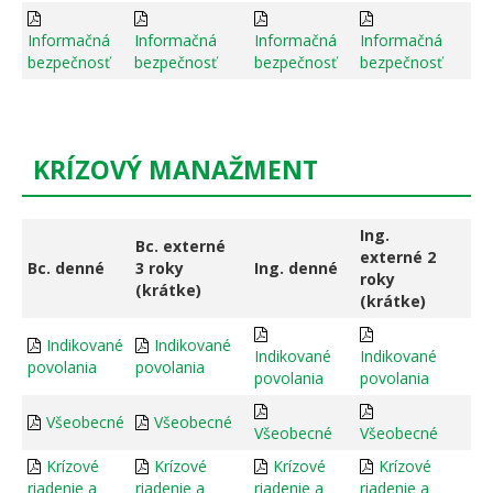
Informačná
Informačná
Informačná
Informačná
bezpečnosť
bezpečnosť
bezpečnosť
bezpečnosť
KRÍZOVÝ MANAŽMENT
Ing.
Bc. externé
externé 2
Bc. denné
3 roky
Ing. denné
roky
(krátke)
(krátke)
Indikované
Indikované
Indikované
Indikované
povolania
povolania
povolania
povolania
Všeobecné
Všeobecné
Všeobecné
Všeobecné
Krízové
Krízové
Krízové
Krízové
riadenie a
riadenie a
riadenie a
riadenie a