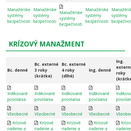
Manažérske
Manažérske
Manažérske
Manažérs
Manažérske
systémy
systémy
systémy
systémy
systémy
bezpečnosti
bezpečnosti
bezpečnosti
bezpečnos
bezpečnosti
KRÍZOVÝ MANAŽMENT
Ing.
Bc. externé
Bc. externé
extern
Bc. denné
3 roky
4 roky
Ing. denné
roky
(krátke)
(dlhé)
(krátk
Indikované
Indikované
Indikované
Indikované
Indikov
povolania
povolania
povolania
povolania
povolan
Všeobecné
Všeobecné
Všeobecné
Všeobecné
Všeobe
Krízové
Krízové
Krízové
Krízové
Kríz
riadenie a
riadenie a
riadenie a
riadenie a
riadenie