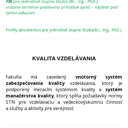
FBI
pre jednotlivé stupne štúdia (Bc., Ing., PhD.),
vrátane termínov podávania prihlášok apod. - nájdete pod
týmto odkazom
Profily absolventov pre jednotlivé stupne štúdia(Bc., Ing., PhD.)
KVALITA VZDELÁVANIA
Fakulta má zavedený
vnútorný systém
zabezpečovania kvality
vzdelávania, ktorý je
podporený meracím systémom kvality a
systém
manažérstva kvality
, ktorý spĺňa požiadavky normy
STN pre vzdelávaciu a vedeckovýskumnú činnosť
a služby a aktivity pre verejnosť.