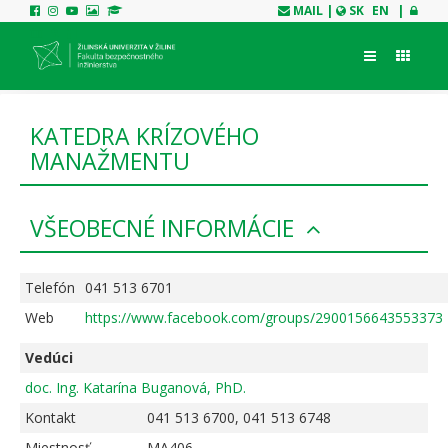
MAIL
|
SK
EN
|
KATEDRA KRÍZOVÉHO
MANAŽMENTU
VŠEOBECNÉ INFORMÁCIE
Telefón
041 513 6701
Web
https://www.facebook.com/groups/2900156643553373
Vedúci
doc. Ing. Katarína Buganová, PhD.
Kontakt
041 513 6700, 041 513 6748
Miestnosť
MA406