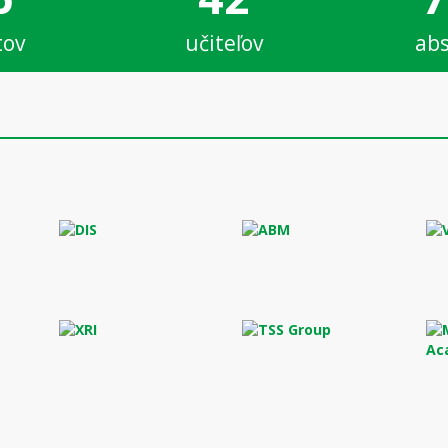
tov
učiteľov
abs