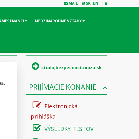
MAIL
|
SK
EN
|
AMESTNANCI
MEDZINÁRODNÉ VZŤAHY
ŠTUDUJ BEZPEČNOSŤ
studujbezpecnost.uniza.sk
25.
PRIJÍMACIE KONANIE
Elektronická
prihláška
VÝSLEDKY TESTOV