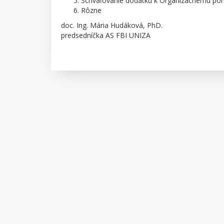
Schvaľovanie dodatku k Organizačnému pori
Rôzne
doc. Ing. Mária Hudáková, PhD.
predsedníčka AS FBI UNIZA