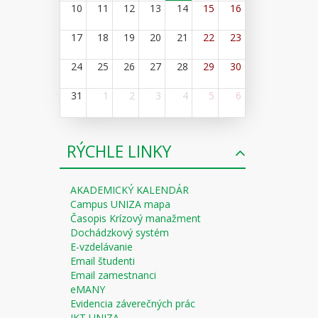
10
11
12
13
14
15
16
17
18
19
20
21
22
23
24
25
26
27
28
29
30
31
1
2
3
4
5
6
RÝCHLE LINKY
AKADEMICKÝ KALENDÁR
Campus UNIZA mapa
Časopis Krízový manažment
Dochádzkový systém
E-vzdelávanie
Email študenti
Email zamestnanci
eMANY
Evidencia záverečných prác
IKT UNIZA