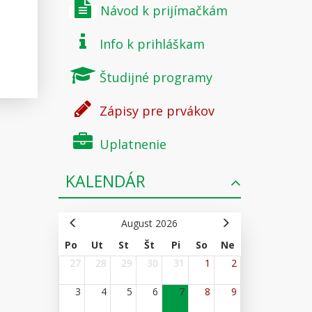
Návod k prijímačkám
Info k prihláškam
Študijné programy
Zápisy pre prvákov
Uplatnenie
KALENDÁR
August 2026
Po
Ut
St
Št
Pi
So
Ne
27
28
29
30
31
1
2
3
4
5
6
7
8
9