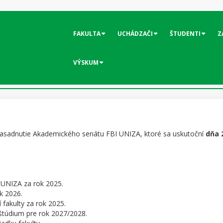
FAKULTA
UCHÁDZAČI
ŠTUDENTI
Z
VÝSKUM
CKÉHO SENÁTU FBI UNIZA
zasadnutie Akademického senátu FBI UNIZA, ktoré sa uskutoční
dňa 
I UNIZA za rok 2025.
k 2026.
fakulty za rok 2025.
 štúdium pre rok 2027/2028.